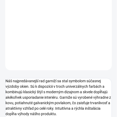
−
+
Pridať do košíka
DETAILNÉ INFORMÁCIE
OPÝTAŤ SA
Náš najpredávanejší rad garniží sa stal symbolom súčasnej
výzdoby okien. Sú k dispozícii v troch univerzálnych farbách a
kombinujú klasický štýl s moderným dizajnom a skvele dopĺňajú
akékoľvek usporiadanie interiéru. Garniže sú vyrobené výhradne z
kovu, potiahnuté galvanickým povlakom, čo zaisťuje trvanlivosť a
atraktívny vzhľad po celé roky. Intuitívna a rýchla inštalácia
dopĺňa výhody nášho produktu.