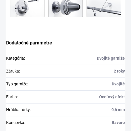
Dodatočné parametre
Kategória
:
Dvojité garniže
Záruka
:
2 roky
Typ garniže
:
Dvojité
Farba
:
Oceľový efekt
Hrúbka rúrky
:
0,6 mm
Koncovka
:
Bavaro