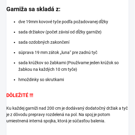
Garniža sa skladá z:
dve 19mm kovové tyče podľa požadovanej dĺžky
sada držiakov (počet závisí od dĺžky garniže)
sada ozdobných zakončení
súprava 19 mm zátok „luna“ pre zadnú tyč
sada krúžkov so žabkami (Používame jeden krúžok so
žabkou na každých 10 cm tyče)
hmoždinky so skrutkami
DÔLEŽITÉ !!!
Ku každej garniži nad 200 cm je dodávaný dodatočný držiak a tyč
je z dôvodu prepravy rozdelená na pol. Na spoj je potom
umiestnená interná spojka, ktorá je súčasťou balenia.