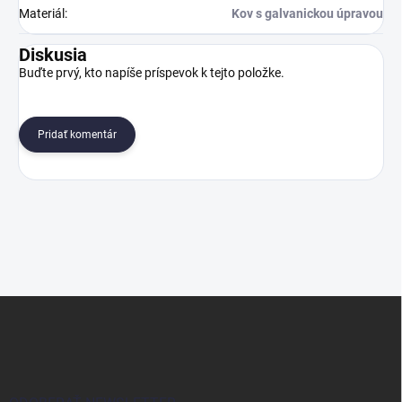
Materiál
:
Kov s galvanickou úpravou
Diskusia
Buďte prvý, kto napíše príspevok k tejto položke.
Pridať komentár
Z
á
p
ä
t