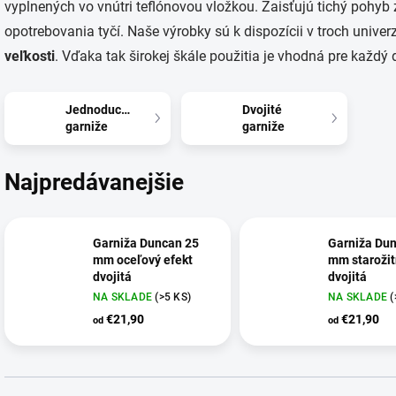
vyplnených vo vnútri teflónovou vložkou. Zaisťujú tichý pohy
opotrebovania tyčí. Naše výrobky sú k dispozícii v troch univ
veľkosti
. Vďaka tak širokej škále použitia je vhodná pre každý
Jednoduché
Dvojité
garniže
garniže
Najpredávanejšie
Garniža Duncan 25
Garniža Du
mm oceľový efekt
mm starožit
dvojitá
dvojitá
NA SKLADE
(>5 KS)
NA SKLADE
(
€21,90
€21,90
od
od