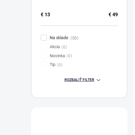
€
13
€
49
Na sklade
30
Akcia
0
Novinka
0
Tip
0
ROZBALIŤ FILTER
Máte otázku?
Obráťte sa na nás.