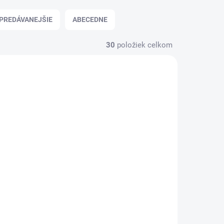
PREDÁVANEJŠIE
ABECEDNE
30
položiek celkom
POJ-120
REN-K25-EST-BEL-POJ-120
 SKLADE
NA SKLADE
(>5 KS)
(>5 KS)
25 mm
Garniža Belluna 25 mm
oceľový efekt
jednoduchá