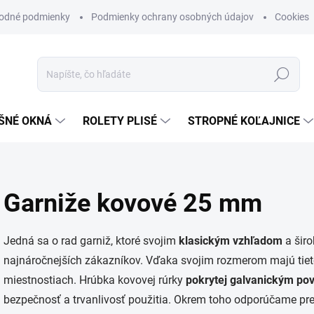
odné podmienky
Podmienky ochrany osobných údajov
Cookies
Hľadať
ŠNÉ OKNÁ
ROLETY PLISÉ
STROPNÉ KOĽAJNICE
Garniže kovové 25 mm
Jedná sa o rad garniž, ktoré svojim
klasickým vzhľadom
a šir
najnáročnejších zákazníkov. Vďaka svojim rozmerom majú tie
miestnostiach. Hrúbka kovovej rúrky
pokrytej galvanickým po
bezpečnosť a trvanlivosť použitia. Okrem toho odporúčame pre