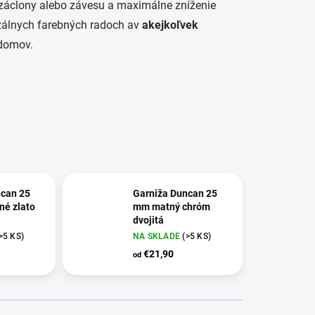
b záclony alebo závesu a maximálne zníženie
erzálnych farebných radoch av
akejkoľvek
 domov.
ncan 25
Garniža Duncan 25
né zlato
mm matný chróm
dvojitá
>5 KS)
NA SKLADE
(>5 KS)
€21,90
od