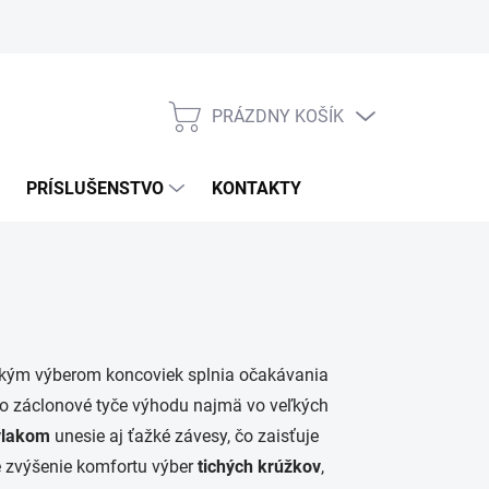
Odstúpenie od zmluvy
PRÁZDNY KOŠÍK
NÁKUPNÝ
KOŠÍK
PRÍSLUŠENSTVO
KONTAKTY
okým výberom koncoviek splnia očakávania
to záclonové tyče výhodu najmä vo veľkých
vlakom
unesie aj ťažké závesy, čo zaisťuje
 zvýšenie komfortu výber
tichých krúžkov
,