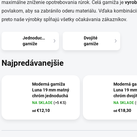
maximálne zníženie opotrebovania rúrok. Celá garniža je
vyrob
povlakom, aby sa zabránilo oderu materiálu. Vďaka kombinácii 
preto naše výrobky spĺňajú všetky očakávania zákazníkov.
Jednoduché
Dvojité
garniže
garniže
Najpredávanejšie
Moderná garniža
Moderná ga
Luna 19 mm matný
Luna 19 mm
chróm jednoduchá
chróm dvoji
NA SKLADE
(>5 KS)
NA SKLADE
(
€12,10
€18,30
od
od