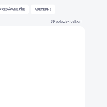
PREDÁVANEJŠIE
ABECEDNE
39
položiek celkom
POJ-120
REN-NOW-ZAT-BEL-POJ-120
 SKLADE
NA SKLADE
(>5 KS)
(>5 KS)
Cydia
Moderná garniža
ekt
Belluna 19 mm
starožitné zlato