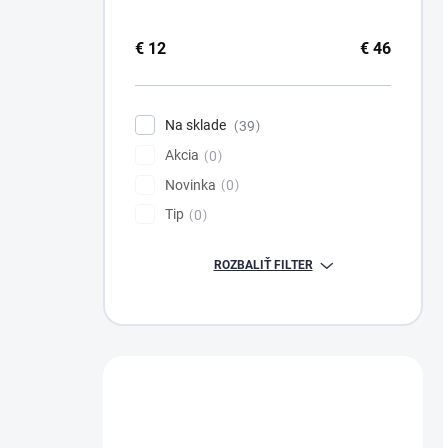
€
12
€
46
Na sklade
39
Akcia
0
Novinka
0
Tip
0
ROZBALIŤ FILTER
Máte otázku?
Obráťte sa na nás.