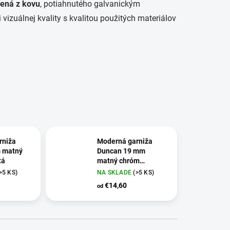
ená z kovu
, potiahnutého galvanickým
vizuálnej kvality s kvalitou použitých materiálov
rniža
Moderná garniža
 matný
Duncan 19 mm
tá
matný chróm
jednoduchá
>5 KS)
NA SKLADE
(>5 KS)
€14,60
od