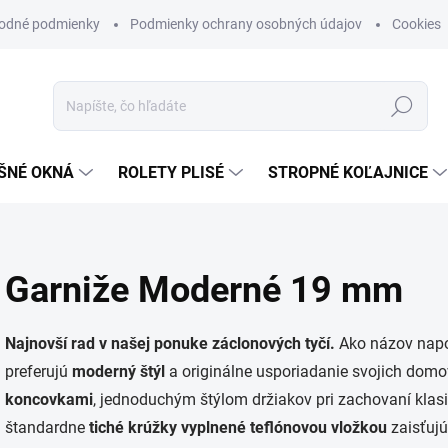
odné podmienky
Podmienky ochrany osobných údajov
Cookies
Hľadať
ŠNÉ OKNÁ
ROLETY PLISÉ
STROPNÉ KOĽAJNICE
Garniže Moderné 19 mm
Najnovší rad v našej ponuke záclonových tyčí.
Ako názov napove
preferujú
moderný štýl
a originálne usporiadanie svojich dom
koncovkami
, jednoduchým štýlom držiakov pri zachovaní kla
štandardne
tiché krúžky
vyplnené teflónovou vložkou
zaisťujú