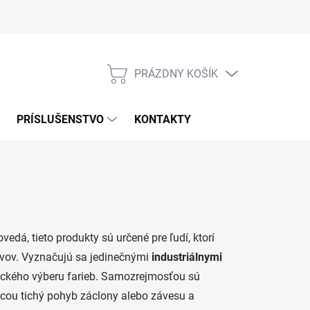
Odstúpenie od zmluvy
PRÁZDNY KOŠÍK
NÁKUPNÝ
KOŠÍK
PRÍSLUŠENSTVO
KONTAKTY
dá, tieto produkty sú určené pre ľudí, ktorí
ovov. Vyznačujú sa jedinečnými
industriálnymi
sického výberu farieb. Samozrejmosťou sú
cou tichý pohyb záclony alebo závesu a