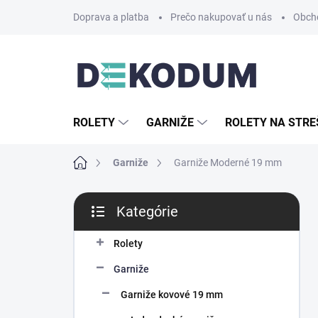
Prejsť
Doprava a platba
Prečo nakupovať u nás
Obch
na
obsah
ROLETY
GARNIŽE
ROLETY NA STRE
Domov
Garniže
Garniže Moderné 19 mm
B
Kategórie
o
Preskočiť
č
kategórie
n
Rolety
ý
Garniže
p
a
Garniže kovové 19 mm
n