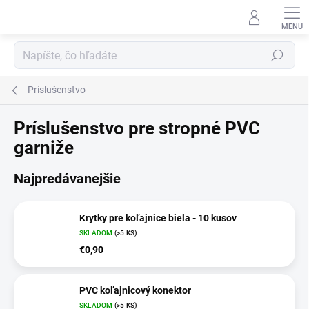
Prejsť
na
obsah
Hľadať
Príslušenstvo
Príslušenstvo pre stropné PVC
garniže
Najpredávanejšie
Krytky pre koľajnice biela - 10 kusov
SKLADOM
(>5 KS)
€0,90
PVC koľajnicový konektor
SKLADOM
(>5 KS)