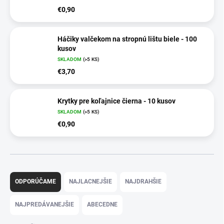
€0,90
Háčiky valčekom na stropnú lištu biele - 100
kusov
SKLADOM
(>5 KS)
€3,70
Krytky pre koľajnice čierna - 10 kusov
SKLADOM
(>5 KS)
€0,90
R
a
ODPORÚČAME
NAJLACNEJŠIE
NAJDRAHŠIE
d
e
NAJPREDÁVANEJŠIE
ABECEDNE
n