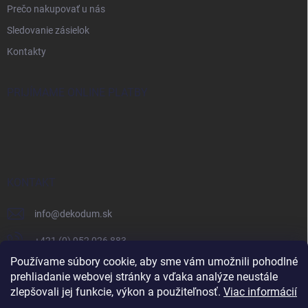
Prečo nakupovať u nás
Sledovanie zásielok
Kontakty
PRIJÍMAME ONLINE PLATBY
KONTAKT
info
@
dekodum.sk
+421 (0) 952 026 883
Používame súbory cookie, aby sme vám umožnili pohodlné
prehliadanie webovej stránky a vďaka analýze neustále
zlepšovali jej funkcie, výkon a použiteľnosť.
Viac informácií