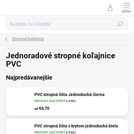
Prejsť
na
obsah
Hľadať
Stropné koľajnice
Jednoradové stropné koľajnice
PVC
Najpredávanejšie
PVC stropná lišta Jednoduchá čierna
PRODUKT DOSTUPNÝ
(>5 KS)
€6,70
od
PVC stropná lišta s krytom jednoduchá biela
PRODUKT DOSTUPNÝ
(>5 KS)