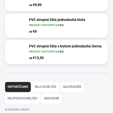
€9,90
od
PVC stropná lišta jednoduchá biela
PRODUKT DOSTUPNÝ
(>5 KS)
€6
od
PVC stropná lišta s krytom jednoduchá čierna
PRODUKT DOSTUPNÝ
(>5 KS)
€13,30
od
R
a
ODPORÚČAME
NAJLACNEJŠIE
NAJDRAHŠIE
d
e
NAJPREDÁVANEJŠIE
ABECEDNE
n
i
4
položiek celkom