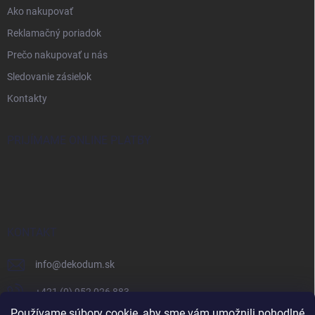
Ako nakupovať
Reklamačný poriadok
Prečo nakupovať u nás
Sledovanie zásielok
Kontakty
PRIJÍMAME ONLINE PLATBY
KONTAKT
info
@
dekodum.sk
+421 (0) 952 026 883
Používame súbory cookie, aby sme vám umožnili pohodlné