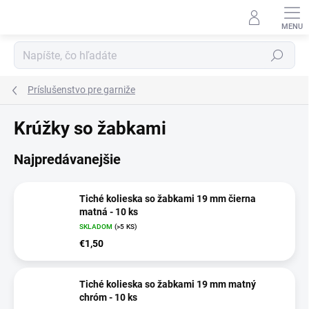
Prejsť
na
obsah
Hľadať
Príslušenstvo pre garniže
Krúžky so žabkami
Najpredávanejšie
Tiché kolieska so žabkami 19 mm čierna
matná - 10 ks
SKLADOM
(>5 KS)
€1,50
Tiché kolieska so žabkami 19 mm matný
chróm - 10 ks