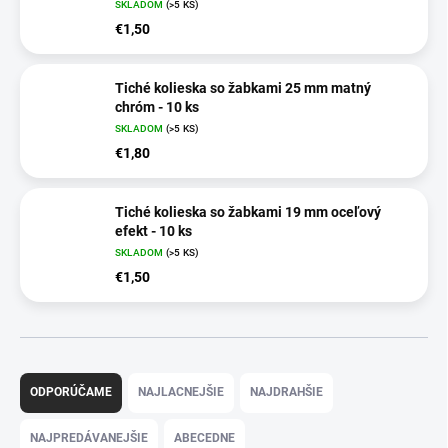
SKLADOM
(>5 KS)
€1,50
Tiché kolieska so žabkami 25 mm matný
chróm - 10 ks
SKLADOM
(>5 KS)
€1,80
Tiché kolieska so žabkami 19 mm oceľový
efekt - 10 ks
SKLADOM
(>5 KS)
€1,50
R
a
ODPORÚČAME
NAJLACNEJŠIE
NAJDRAHŠIE
d
e
NAJPREDÁVANEJŠIE
ABECEDNE