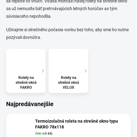
sa teplote vo vnútri. Vďaka montáži našej rolety na strešné okno
sa už nemusíte báť pretrvávajúcich letných horúčav as tým
súvisiaceho nepohodlia.
Užívajme si slnečného počasia vonku bez toho, aby sme ho nutne
pozývali dovnútra.
Rolety na
Rolety na
strešné okná
strešné okná
FAKRO
VELUX
Najpredávanejšie
Termoizolačná roleta na strešné okno typu
FAKRO 78x118
ÁNO
(>5 KS)