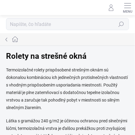
Prejsť
na
obsah
Hľadať
Domov
Rolety na strešné okná
Termoizolačné rolety prispôsobené strešným oknám sú
dokonalou kombináciou ich jedinečných protislnečných vlastností
s vhodným prispôsobením usporiadania miestnosti. Použitý
materiál je plne zatemňovací s dodatočnou tepelne izolačnou
vrstvou a zaručuje tak pohodlný pobyt v miestnosti so silným
slnečným žiarením.
Látka s gramážou 240 g/m2 je účinnou ochranou pred slnečnými
lúčmi, termoizolačná vrstva je ďalšou prekážkou proti zvyšujúcej