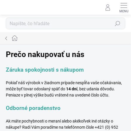
Prejsť
na
obsah
Hľadať
Domov
Prečo nakupovať u nás
Záruka spokojnosti s nákupom
Pokiaľ náš výrobok v žiadnom prípade nespĺňa vaše očakávania,
môže byť tovar odoslaný späť do
14 dní
, bez udania dôvodu.
Peniaze v plnej výške budú vrátené na uvedené číslo účtu.
Odborné poradenstvo
Ak máte pochybnosti o meraní alebo akékoľvek iné otázky o
nákupe? Radi Vám poradíme na telefónnom čísle +421 (0) 952