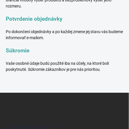
uľahčia vhodný výber produktu a bezproblémový výber jeho
rozmeru.
Potvrdenie objednávky
Po dokončení objednávky a po každej zmene jej stavu vás budeme
informovať e-mailom.
Súkromie
Vaše osobné údaje budú použité iba na účely, na ktoré boli
poskytnuté. Súkromie zákazníkov je pre nás prioritou.
Z
á
p
ä
t
i
ODOBERAŤ NEWSLETTER