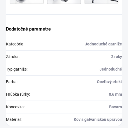
Dodatočné parametre
Kategória
:
Jednoduché garniže
Záruka
:
2 roky
Typ garniže
:
Jednoduché
Farba
:
Oceľový efekt
Hrúbka rúrky
:
0,6 mm
Koncovka
:
Bavaro
Materiál
:
Kov s galvanickou úpravou