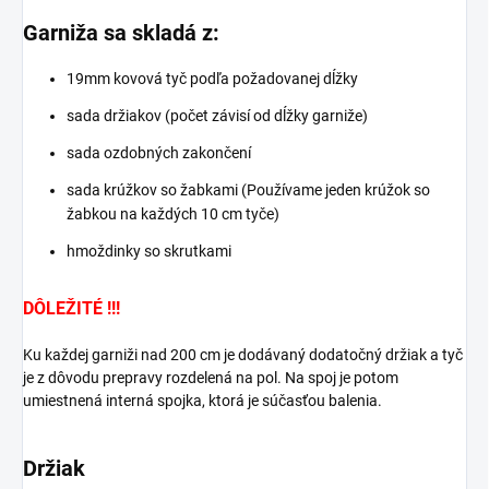
Garniža sa skladá z:
19mm kovová tyč podľa požadovanej dĺžky
sada držiakov (počet závisí od dĺžky garniže)
sada ozdobných zakončení
sada krúžkov so žabkami (Používame jeden krúžok so
žabkou na každých 10 cm tyče)
hmoždinky so skrutkami
DÔLEŽITÉ !!!
Ku každej garniži nad 200 cm je dodávaný dodatočný držiak a tyč
je z dôvodu prepravy rozdelená na pol. Na spoj je potom
umiestnená interná spojka, ktorá je súčasťou balenia.
Držiak