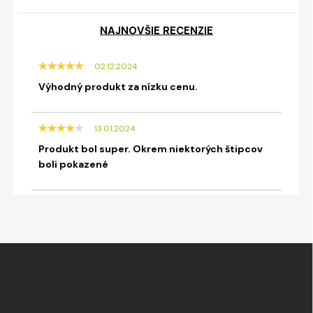
NAJNOVŠIE RECENZIE
02.12.2024
Výhodný produkt za nízku cenu.
13.01.2024
Produkt bol super. Okrem niektorých štipcov
boli pokazené
Z
á
p
ä
t