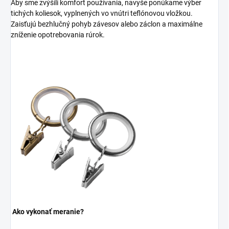
Aby sme zvýšili komfort používania, navyše ponúkame výber
tichých koliesok, vyplnených vo vnútri teflónovou vložkou.
Zaisťujú bezhlučný pohyb závesov alebo záclon a maximálne
zníženie opotrebovania rúrok.
Ako vykonať meranie?