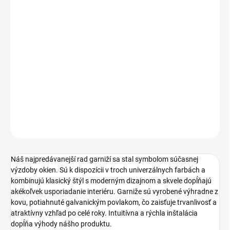
−
+
Pridať do košíka
DETAILNÉ INFORMÁCIE
OPÝTAŤ SA
Náš najpredávanejší rad garniží sa stal symbolom súčasnej
výzdoby okien. Sú k dispozícii v troch univerzálnych farbách a
kombinujú klasický štýl s moderným dizajnom a skvele dopĺňajú
akékoľvek usporiadanie interiéru. Garniže sú vyrobené výhradne z
kovu, potiahnuté galvanickým povlakom, čo zaisťuje trvanlivosť a
atraktívny vzhľad po celé roky. Intuitívna a rýchla inštalácia
dopĺňa výhody nášho produktu.