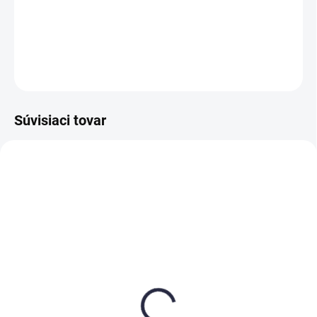
DETAILNÉ INFORMÁCIE
OPÝTAŤ SA
Súvisiaci tovar
SKLADOM
SKLADOM
(>5 KS)
(>5 KS)
Neinvazívna roleta Deň a
Neinvazívna roleta Deň a
Noc Soft Biela
Noc Soft Broskyňová