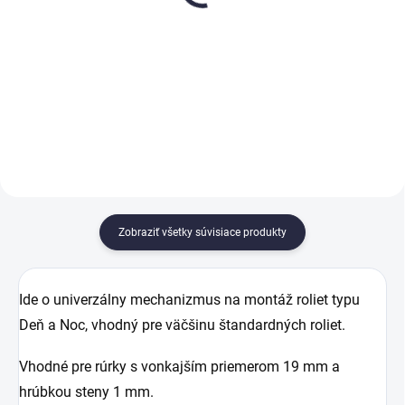
€10,30
€10,30
od
od
Detail
Detail
Zobraziť všetky súvisiace produkty
Ide o univerzálny mechanizmus na montáž roliet typu
Deň a Noc, vhodný pre väčšinu štandardných roliet.
Vhodné pre rúrky s vonkajším priemerom 19 mm a
hrúbkou steny 1 mm.