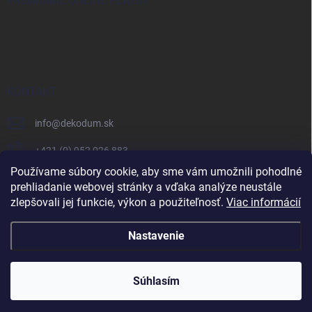
PRIJÍMAME ONLINE PLATBY
KONTAKT
info
@
dekodum.sk
+421 (0) 952 026 883
Používame súbory cookie, aby sme vám umožnili pohodlné
prehliadanie webovej stránky a vďaka analýze neustále
zlepšovali jej funkcie, výkon a použiteľnosť.
Viac informácií
Nastavenie
Copyright 2026
Dekodum.sk
. Všetky práva vyhradené.
Súhlasím
Skvelé
:
4.6
/
5
Vytvoril Shoptet
06.08.2026
RECENZIE