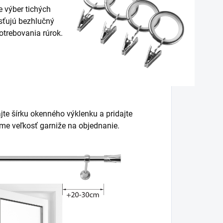
 výber tichých
isťujú bezhlučný
trebovania rúrok.
jte šírku okenného výklenku a pridajte
ame veľkosť garniže na objednanie.