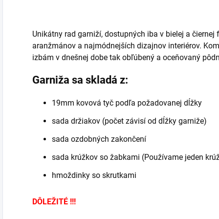
Unikátny rad garniží, dostupných iba v bielej a čierne
aranžmánov a najmódnejších dizajnov interiérov. Ko
izbám v dnešnej dobe tak obľúbený a oceňovaný pôdn
Garniža sa skladá z:
19mm kovová tyč podľa požadovanej dĺžky
sada držiakov (počet závisí od dĺžky garniže)
sada ozdobných zakončení
sada krúžkov so žabkami (Používame jeden krú
hmoždinky so skrutkami
DÔLEŽITÉ !!!