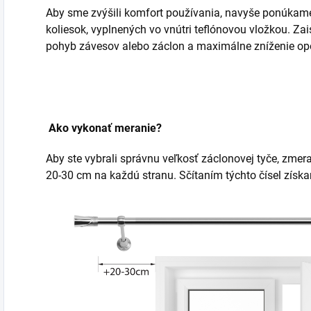
Aby sme zvýšili komfort používania, navyše ponúkame
koliesok, vyplnených vo vnútri teflónovou vložkou. Za
pohyb závesov alebo záclon a maximálne zníženie opo
Ako vykonať meranie?
Aby ste vybrali správnu veľkosť záclonovej tyče, zmera
20-30 cm na každú stranu. Sčítaním týchto čísel získ