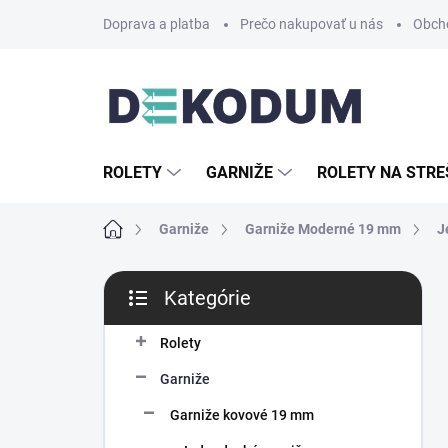
Prejsť
Doprava a platba
Prečo nakupovať u nás
Obch
na
obsah
ROLETY
GARNIŽE
ROLETY NA STRE
Domov
Garniže
Garniže Moderné 19 mm
J
B
Kategórie
o
Preskočiť
č
kategórie
n
Rolety
ý
Garniže
p
a
Garniže kovové 19 mm
n