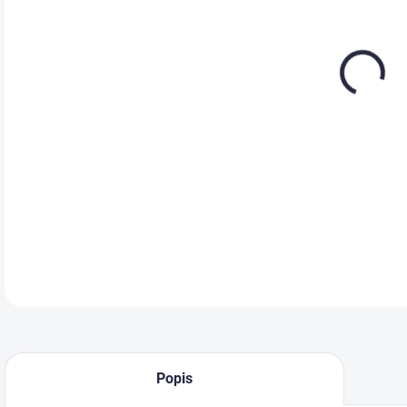
MÔŽ
DETA
Popis