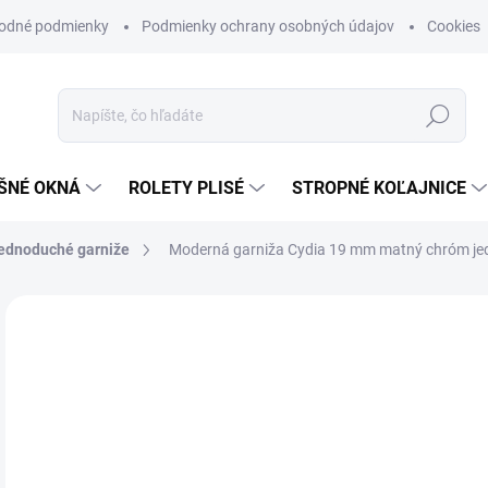
odné podmienky
Podmienky ochrany osobných údajov
Cookies
Hľadať
ŠNÉ OKNÁ
ROLETY PLISÉ
STROPNÉ KOĽAJNICE
ednoduché garniže
Moderná garniža Cydia 19 mm matný chróm j
ZNAČKA:
DEKODUM
o
od
Jedn
ZVO
cena
DĹŽ