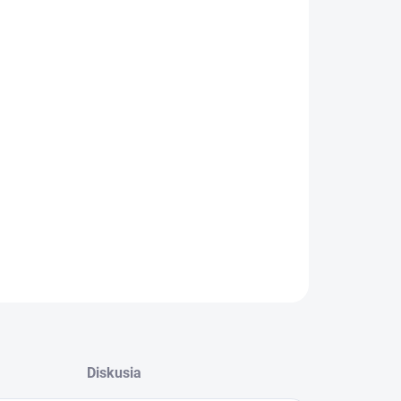
EME DORUČIŤ DO:
ZVOĽTE VARIANT
−
+
Pridať do košíka
ILNÉ INFORMÁCIE
OPÝTAŤ SA
Diskusia