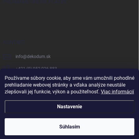
PRIJÍMAME ONLINE PLATBY
KONTAKT
info
@
dekodum.sk
+421 (0) 952 026 883
Používame súbory cookie, aby sme vám umožnili pohodlné
prehliadanie webovej stránky a vďaka analýze neustále
zlepšovali jej funkcie, výkon a použiteľnosť.
Viac informácií
Nastavenie
Copyright 2026
Dekodum.sk
. Všetky práva vyhradené.
Súhlasím
Skvelé
:
4.6
/
5
Vytvoril Shoptet
07.08.2026
RECENZIE