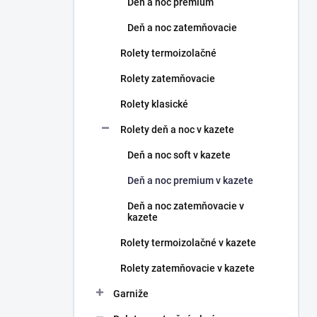
Deň a noc premium
e
l
Deň a noc zatemňovacie
Rolety termoizolačné
Rolety zatemňovacie
Rolety klasické
Rolety deň a noc v kazete
Deň a noc soft v kazete
Deň a noc premium v kazete
Deň a noc zatemňovacie v
kazete
Rolety termoizolačné v kazete
Rolety zatemňovacie v kazete
Garniže