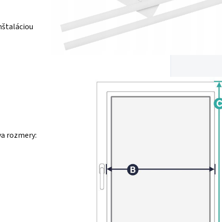
nštaláciou
va rozmery: