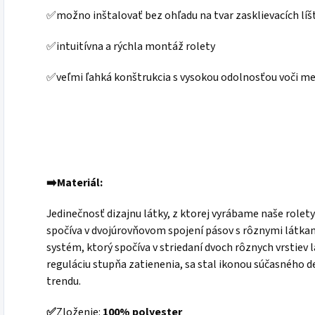
✅možno inštalovať bez ohľadu na tvar zasklievacích líš
✅intuitívna a rýchla montáž rolety
✅veľmi ľahká konštrukcia s vysokou odolnosťou voči 
➡️Materiál:
Jedinečnosť dizajnu látky, z ktorej vyrábame naše rolety
spočíva v dvojúrovňovom spojení pásov s rôznymi látka
systém, ktorý spočíva v striedaní dvoch rôznych vrstiev 
reguláciu stupňa zatienenia, sa stal ikonou súčasného 
trendu.
✅
Zloženie:
100% polyester