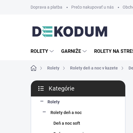
Prejsť
Doprava a platba
Prečo nakupovať u nás
Obch
na
obsah
ROLETY
GARNIŽE
ROLETY NA STRE
Domov
Rolety
Rolety deň a noc v kazete
De
B
Kategórie
o
Preskočiť
č
kategórie
n
Rolety
ý
Rolety deň a noc
p
a
Deň a noc soft
n