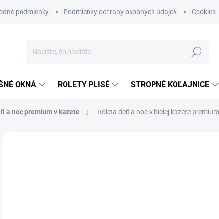
odné podmienky
Podmienky ochrany osobných údajov
Cookies
Hľadať
ŠNÉ OKNÁ
ROLETY PLISÉ
STROPNÉ KOĽAJNICE
ň a noc premium v kazete
Roleta deň a noc v bielej kazete premium
ZNAČKA:
DEKODUM
o
od
Jedn
ZVO
cena
ŠÍŘK