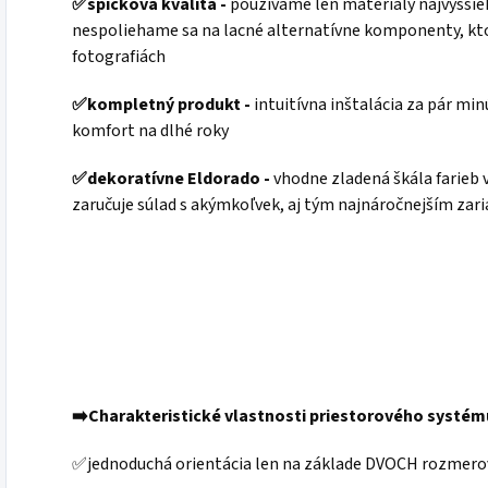
✅
špičková kvalita -
používame len materiály najvyššie
nespoliehame sa na lacné alternatívne komponenty, kto
fotografiách
✅
kompletný produkt -
intuitívna inštalácia za pár min
komfort na dlhé roky
✅
dekoratívne Eldorado -
vhodne zladená škála farieb
zaručuje súlad s akýmkoľvek, aj tým najnáročnejším zar
➡️Charakteristické vlastnosti priestorového systém
✅jednoduchá orientácia len na základe DVOCH rozmero