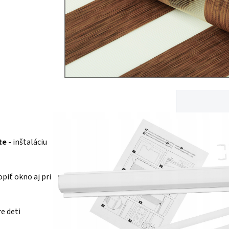
te -
inštaláciu
piť okno aj pri
re deti