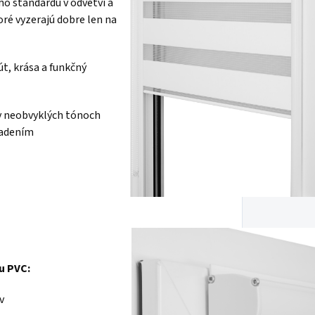
ho štandardu v odvetví a
ré vyzerajú dobre len na
út, krása a funkčný
 v neobvyklých tónoch
iadením
u PVC:
v