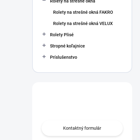
Rolety na strešné okná
Rolety na strešné okná FAKRO
Rolety na strešné okná VELUX
Rolety Plisé
Stropné koľajnice
Príslušenstvo
Máte otázku?
Obráťte sa na nás.
Kontaktný formulár