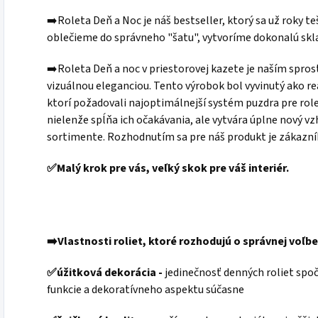
➡️Roleta Deň a Noc je náš bestseller, ktorý sa už roky te
oblečieme do správneho "šatu", vytvoríme dokonalú skl
➡️Roleta Deň a noc v priestorovej kazete je naším spr
vizuálnou eleganciou. Tento výrobok bol vyvinutý ako re
ktorí požadovali najoptimálnejší systém puzdra pre role
nielenže spĺňa ich očakávania, ale vytvára úplne nový 
sortimente. Rozhodnutím sa pre náš produkt je zákazník
✅Malý krok pre vás, veľký skok pre váš interiér.
➡️Vlastnosti roliet, ktoré rozhodujú o správnej voľbe
✅
úžitková dekorácia -
jedinečnosť denných roliet spoč
funkcie a dekoratívneho aspektu súčasne