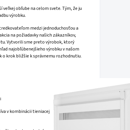
ší veľkej obľube na celom svete. Tým, že ju
adbu výrobku.
ostredkovateľom medzi jednoduchosťou a
akcia na požiadavky našich zákazníkov,
tu. Vytvorili sme preto výrobok, ktorý
vzhľad najobľúbenejšieho výrobku v našom
 o krok bližšie k správnemu rozhodnutiu.
:
íva v kombinácii tieniacej