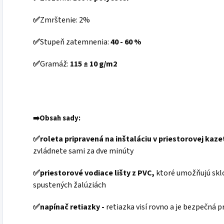
✅
Zmrštenie: 2%
✅
Stupeň zatemnenia:
40 - 60 %
✅
Gramáž:
115 ± 10 g/m2
➡️
Obsah sady:
✅
roleta pripravená na inštaláciu v priestorovej kaze
zvládnete sami za dve minúty
✅
priestorové vodiace lišty z PVC,
ktoré umožňujú sklo
spustených žalúziách
✅
napínač retiazky -
retiazka visí rovno a je bezpečná p