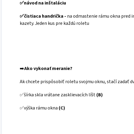
✅
návod na inštaláciu
✅
čistiaca handrička -
na odmastenie rámu okna pred i
kazety. Jeden kus pre každú roletu
➡️
Ako vykonať meranie?
Ak chcete prispôsobiť roletu svojmu oknu, stačí zadať d
✅šírka skla vrátane zasklievacích líšt
(B)
✅výška rámu okna
(C)