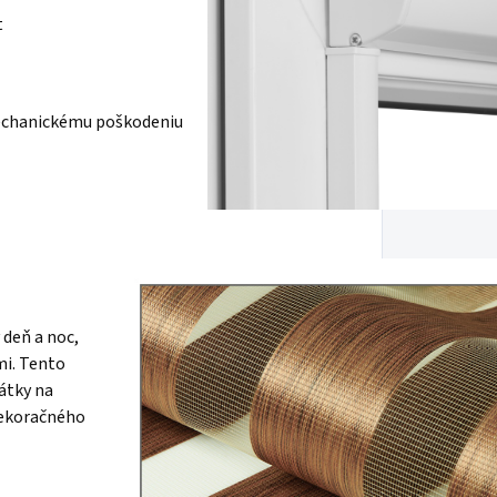
t
mechanickému poškodeniu
 deň a noc,
mi. Tento
látky na
dekoračného