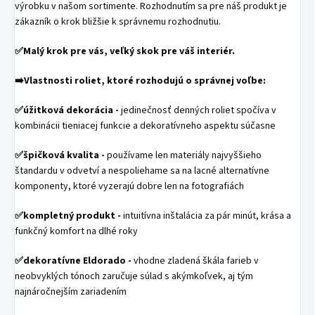
výrobku v našom sortimente. Rozhodnutím sa pre náš produkt je
zákazník o krok bližšie k správnemu rozhodnutiu.
✅Malý krok pre vás, veľký skok pre váš interiér.
➡️Vlastnosti roliet, ktoré rozhodujú o správnej voľbe:
✅
úžitková dekorácia -
jedinečnosť denných roliet spočíva v
kombinácii tieniacej funkcie a dekoratívneho aspektu súčasne
✅
špičková kvalita -
používame len materiály najvyššieho
štandardu v odvetví a nespoliehame sa na lacné alternatívne
komponenty, ktoré vyzerajú dobre len na fotografiách
✅
kompletný produkt -
intuitívna inštalácia za pár minút, krása a
funkčný komfort na dlhé roky
✅
dekoratívne Eldorado -
vhodne zladená škála farieb v
neobvyklých tónoch zaručuje súlad s akýmkoľvek, aj tým
najnáročnejším zariadením