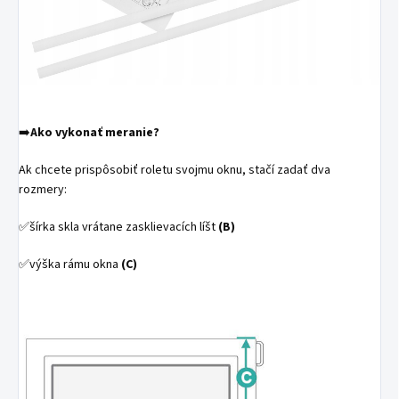
➡️
Ako vykonať meranie?
Ak chcete prispôsobiť roletu svojmu oknu, stačí zadať dva
rozmery:
✅šírka skla vrátane zasklievacích líšt
(B)
✅výška rámu okna
(C)