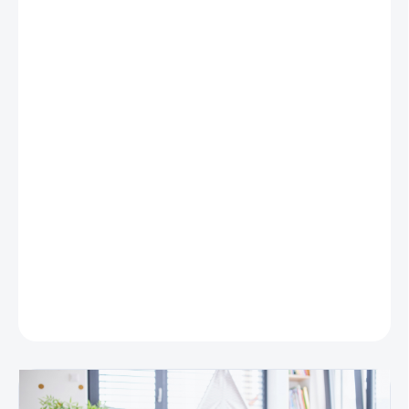
DĹŽKA (CM)
STRANA
MECHANIZMU
PRESNÁ VÝŠKA
OKENNÉHO KRÍDLA
MÔŽEME DORUČIŤ DO:
ZVOĽTE VARIANT
−
+
Pridať do košíka
DETAILNÉ INFORMÁCIE
OPÝTAŤ SA