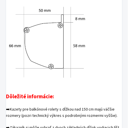
Dôležité informácie:
➡️Kazety pre balkónové rolety s dĺžkou nad 150 cm majú väčšie
rozmery (pozri technický výkres s podrobnými rozmermi vyššie).
➡️Zákazník si môže vybrať z dvoch základných dĺžok vodiacich líšt,