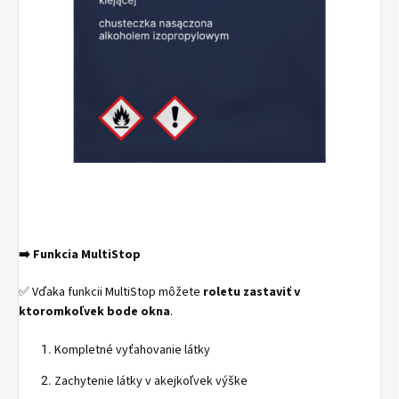
➡️
Funkcia MultiStop
✅ Vďaka funkcii MultiStop môžete
roletu zastaviť v
ktoromkoľvek bode okna
.
Kompletné vyťahovanie látky
Zachytenie látky v akejkoľvek výške