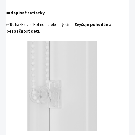
➡️Napínač retiazky
✅Retiazka visí kolmo na okenný rám.
Zvyšuje pohodlie a
bezpečnosť detí
.