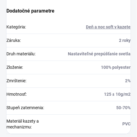
Dodatočné parametre
Kategória
:
Deň a noc soft v kazete
Záruka
:
2 roky
Druh materiálu
:
Nastaviteľné prepúšťanie svetla
Zloženie
:
100% polyester
Zmrštenie
:
2%
Hmotnosť
:
125 ± 10g/m2
Stupeň zatemnenia
:
50-70%
Materiál kazety a
PVC
mechanizmu
: