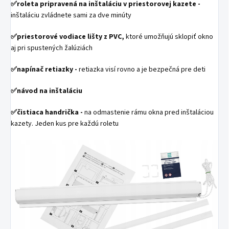
✅
roleta pripravená na inštaláciu v priestorovej kazete -
inštaláciu zvládnete sami za dve minúty
✅
priestorové vodiace lišty z PVC,
ktoré umožňujú sklopiť okno
aj pri spustených žalúziách
✅
napínač retiazky -
retiazka visí rovno a je bezpečná pre deti
✅
návod na inštaláciu
✅
čistiaca handrička -
na odmastenie rámu okna pred inštaláciou
kazety. Jeden kus pre každú roletu