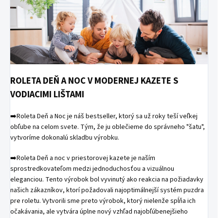
ROLETA DEŇ A NOC V MODERNEJ KAZETE S
VODIACIMI LIŠTAMI
➡️Roleta Deň a Noc je náš bestseller, ktorý sa už roky teší veľkej
obľube na celom svete. Tým, že ju oblečieme do správneho "šatu",
vytvoríme dokonalú skladbu výrobku.
➡️Roleta Deň a noc v priestorovej kazete je naším
sprostredkovateľom medzi jednoduchosťou a vizuálnou
eleganciou. Tento výrobok bol vyvinutý ako reakcia na požiadavky
našich zákazníkov, ktorí požadovali najoptimálnejší systém puzdra
pre roletu. Vytvorili sme preto výrobok, ktorý nielenže spĺňa ich
očakávania, ale vytvára úplne nový vzhľad najobľúbenejšieho