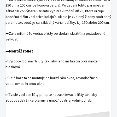
150 cm a 200 cm (balkónová verzia). Po zadaní tohto parametra
zákazník vo výbere variantu vyplní skutočnú dĺžku, ktorá určuje
konečnú dĺžku vodiacich koľajníc. Ak nie je zvolený žiadny podrobný
parameter, použije sa základný variant dĺžky, t. j. 150 alebo 200 cm.
➡️Zákazník môže vodiace lišty po dodaní skrátiť na požadovanú
veľkosť.
➡️Montáž roliet
✅Výrobok bol navrhnutý tak, aby jeho inštalácia bola naozaj
blesková.
✅Celá kazeta sa montuje na horný rám okna, rovnobežne s
vodorovnou hranou okna.
✅Zvislé vodiace lišty prilepte na zasklievacie lišty tak, aby
zodpovedali šírke tkaniny a umožňovali jej voľný pohyb.