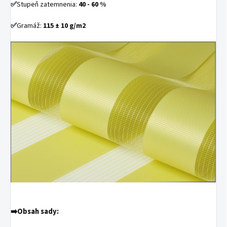
✅
Stupeň zatemnenia:
40 - 60 %
✅
Gramáž:
115 ± 10 g/m2
➡️
Obsah sady: