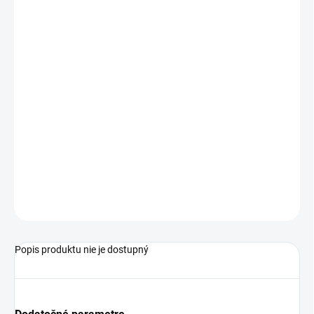
Vďaka galvanickému pokovovaniu bude možné rúrku používať
roky.
CHARAKTERISTIKA
galvanická vrstva dodáva farbu a chráni pred koróziou
vyrobené zo 100% kovu
odolné voči poškriabaniu
udrží ťažký záves
OPÝTAŤ SA
Popis produktu nie je dostupný