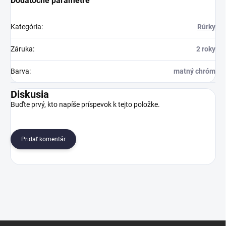
Dodatočné parametre
Kategória
:
Rúrky
Záruka
:
2 roky
Barva
:
matný chróm
Diskusia
Buďte prvý, kto napíše príspevok k tejto položke.
Pridať komentár
Z