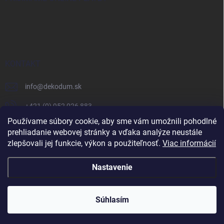
KONTAKT
info
@
dekodum.sk
+421 (0) 952 026 883
Používame súbory cookie, aby sme vám umožnili pohodlné
prehliadanie webovej stránky a vďaka analýze neustále
zlepšovali jej funkcie, výkon a použiteľnosť.
Viac informácií
Nastavenie
Copyright 2026
Dekodum.sk
. Všetky práva vyhradené.
Súhlasím
Skvelé
:
4.6
/
5
Vytvoril Shoptet
10.08.2026
RECENZIE