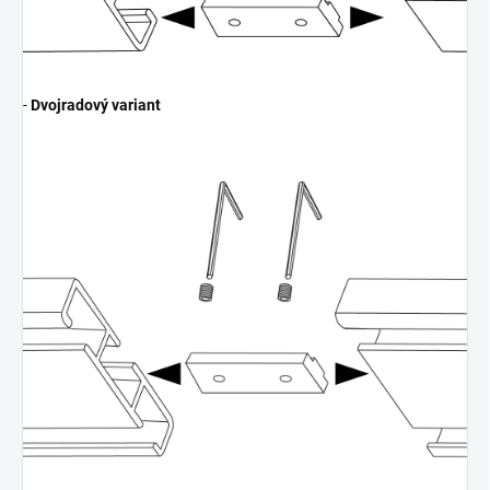
-
Dvojradový variant