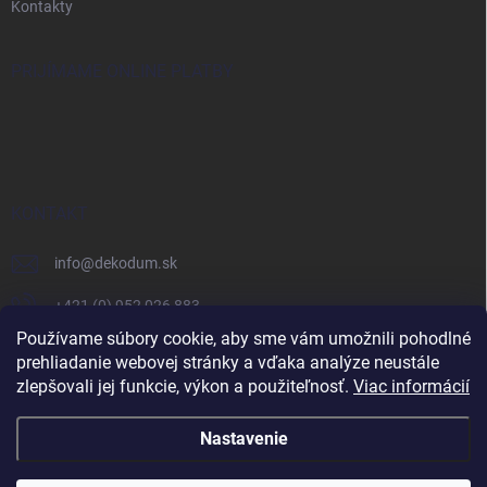
Kontakty
PRIJÍMAME ONLINE PLATBY
KONTAKT
info
@
dekodum.sk
+421 (0) 952 026 883
Používame súbory cookie, aby sme vám umožnili pohodlné
prehliadanie webovej stránky a vďaka analýze neustále
zlepšovali jej funkcie, výkon a použiteľnosť.
Viac informácií
Nastavenie