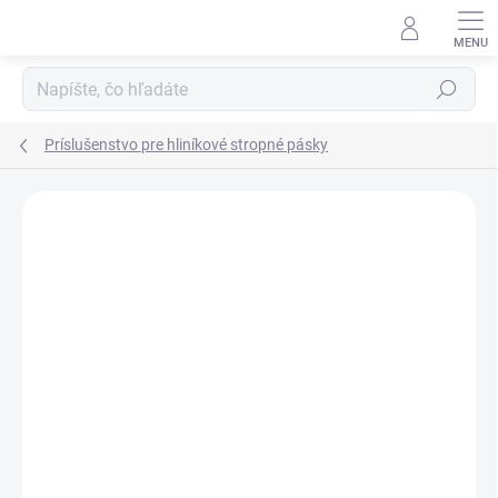
Prejsť
na
obsah
Hľadať
Príslušenstvo pre hliníkové stropné pásky