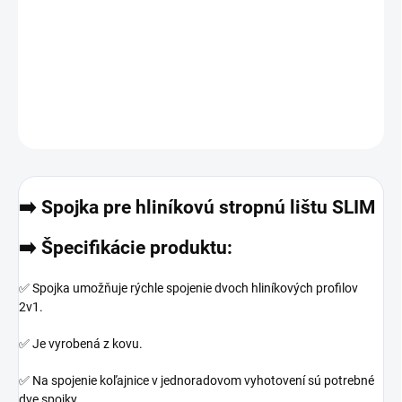
−
+
Pridať do košíka
DETAILNÉ INFORMÁCIE
OPÝTAŤ SA
➡️ Spojka pre hliníkovú stropnú lištu SLIM
➡️ Špecifikácie produktu:
✅
Spojka umožňuje rýchle spojenie dvoch hliníkových profilov
2v1.
✅
Je vyrobená z kovu.
✅
Na spojenie koľajnice v jednoradovom vyhotovení sú potrebné
dve spojky.