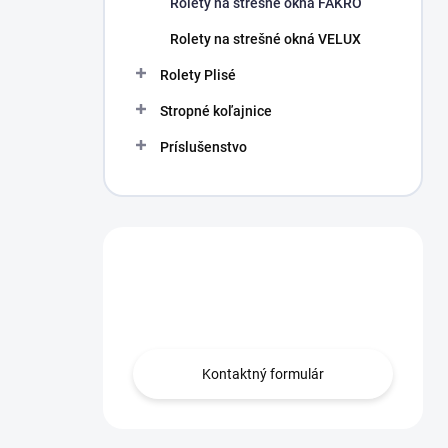
Rolety na strešné okná FAKRO
e
l
Rolety na strešné okná VELUX
Rolety Plisé
Stropné koľajnice
Príslušenstvo
Máte otázku?
Obráťte sa na nás.
Kontaktný formulár