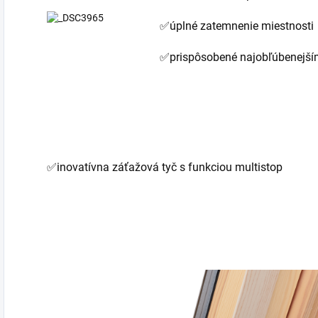
✅úplné zatemnenie miestnosti
✅prispôsobené najobľúbenejší
✅inovatívna záťažová tyč s funkciou multistop