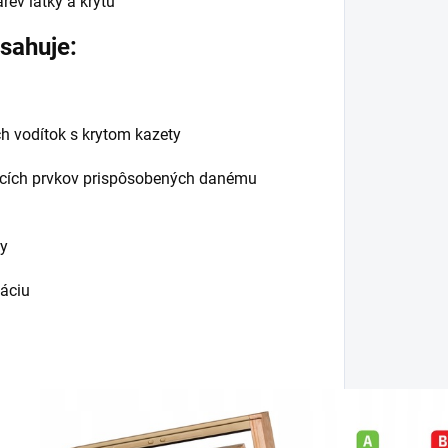
rev látky a krytu
sahuje:
h vodítok s krytom kazety
ích prvkov prispôsobených danému
ky
áciu