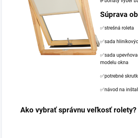
✅
bohatý výběr ba
Súprava ob
✅strešná roleta
✅sada hliníkovýc
✅sada upevňovac
modelu okna
✅potrebné skrut
✅návod na inštal
Ako vybrať správnu veľkosť rolety?