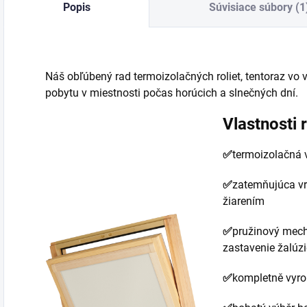
Popis
Súvisiace súbory (1
Náš obľúbený rad termoizolačných roliet, tentoraz vo v
pobytu v miestnosti počas horúcich a slnečných dní.
Vlastnosti r
✅
termoizolačná v
✅
zatemňujúca vr
žiarením
✅
pružinový mech
zastavenie žalúzi
✅
kompletně vyro