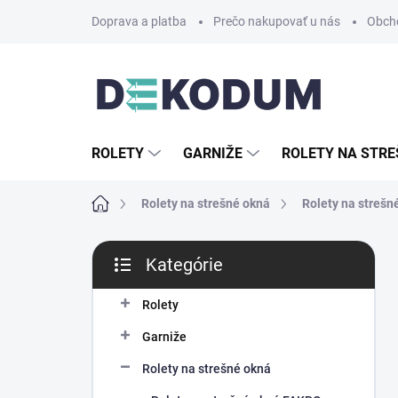
Prejsť
Doprava a platba
Prečo nakupovať u nás
Obch
na
obsah
ROLETY
GARNIŽE
ROLETY NA STRE
Domov
Rolety na strešné okná
Rolety na streš
B
Kategórie
o
Preskočiť
č
kategórie
n
Rolety
ý
Garniže
p
a
Rolety na strešné okná
n