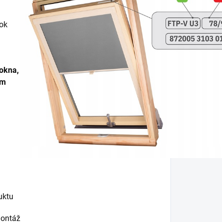
tok
 okna,
ím
uktu
montáž