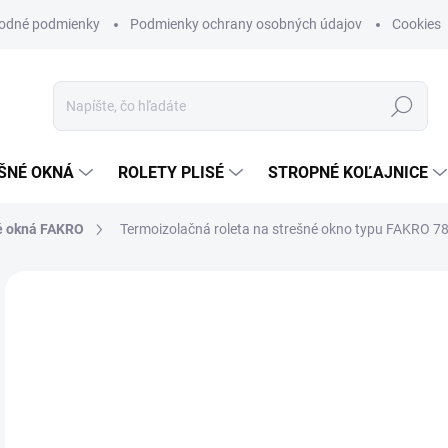
odné podmienky
Podmienky ochrany osobných údajov
Cookies
Hľadať
ŠNÉ OKNÁ
ROLETY PLISÉ
STROPNÉ KOĽAJNICE
né okná FAKRO
Termoizolačná roleta na strešné okno typu FAKRO 7
ZNAČKA:
DEKODUM
€4
€40
Jedn
ZVO
cena
FAR