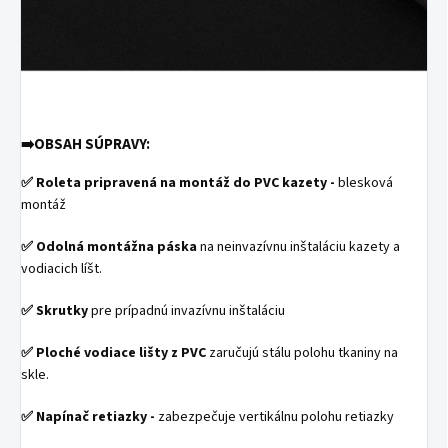
➡️
OBSAH SÚPRAVY:
✅
Roleta pripravená na montáž do PVC kazety -
blesková
montáž
✅
Odolná montážna páska
na neinvazívnu inštaláciu kazety a
vodiacich líšt.
✅
Skrutky
pre prípadnú invazívnu inštaláciu
✅
Ploché vodiace lišty z PVC
zaručujú stálu polohu tkaniny na
skle.
✅
Napínač retiazky -
zabezpečuje vertikálnu polohu retiazky