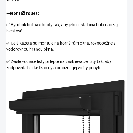
➡️
Montáž roliet:
✅ Výrobok bol navrhnutý tak, aby jeho inštalácia bola naozaj
blesková.
✅ Celá kazeta sa montuje na horný rám okna, rovnobežne s
vodorovnou hranou okna.
✅ Zvislé vodiace lišty prilepte na zasklievacie lišty tak, aby
zodpovedali šírke tkaniny a umožnili jej voľný pohyb.