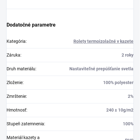
Dodatočné parametre
Kategória
:
Rolety termoizolačné v kazete
Záruka
:
2 roky
Druh materiálu
:
Nastaviteľné prepúšťanie svetla
Zloženie
:
100% polyester
Zmrštenie
:
2%
Hmotnosť
:
240 ± 10g/m2
Stupeň zatemnenia
:
100%
Materiál kazety a