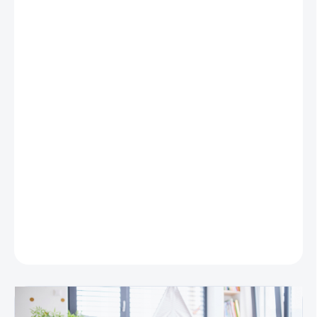
DĹŽKA (CM)
STRANA
MECHANIZMU
PRESNÁ VÝŠKA
OKENNÉHO KRÍDLA
MÔŽEME DORUČIŤ DO:
ZVOĽTE VARIANT
−
+
Pridať do košíka
DETAILNÉ INFORMÁCIE
OPÝTAŤ SA