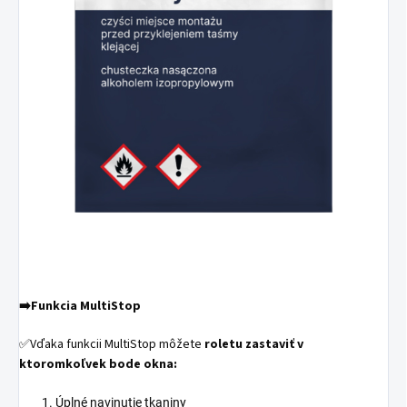
➡️
Funkcia MultiStop
✅Vďaka funkcii MultiStop môžete
roletu zastaviť v
ktoromkoľvek bode okna:
Úplné navinutie tkaniny