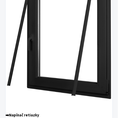
➡️
Napínač retiazky