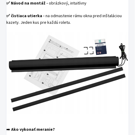
✅
Návod na montáž -
obrázkový, intuitívny
✅
čistiaca utierka -
na odmastenie rámu okna pred inštaláciou
kazety. Jeden kus pre každú roletu.
➡️
Ako vykonať meranie?