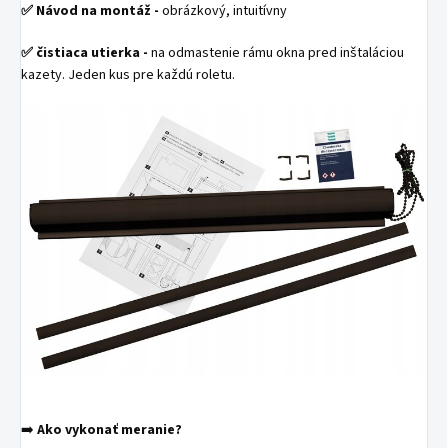
✅
Návod na montáž -
obrázkový, intuitívny
✅
čistiaca utierka -
na odmastenie rámu okna pred inštaláciou
kazety. Jeden kus pre každú roletu.
➡️
Ako vykonať meranie?