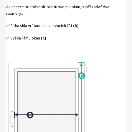
Ak chcete prispôsobiť roletu svojmu oknu, stačí zadať dva
rozmery.:
✅ šírka skla vrátane zasklievacích líšt
(B)
✅ výška rámu okna
(C)