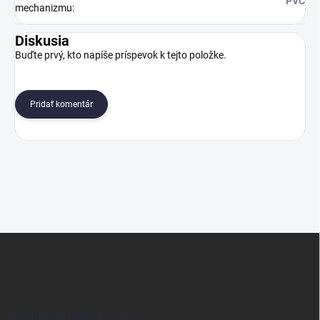
PVC
mechanizmu
:
Diskusia
Buďte prvý, kto napíše príspevok k tejto položke.
Pridať komentár
Z
á
p
ä
t
i
ODOBERAŤ NEWSLETTER