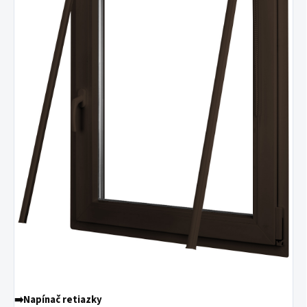
➡️
Napínač retiazky