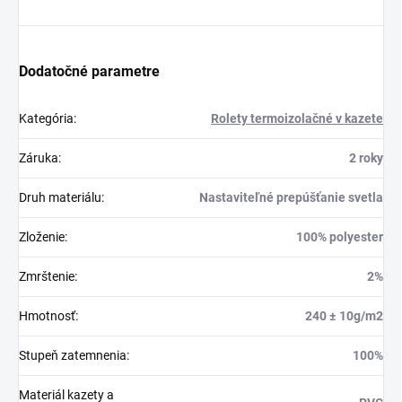
Dodatočné parametre
Kategória
:
Rolety termoizolačné v kazete
Záruka
:
2 roky
Druh materiálu
:
Nastaviteľné prepúšťanie svetla
Zloženie
:
100% polyester
Zmrštenie
:
2%
Hmotnosť
:
240 ± 10g/m2
Stupeň zatemnenia
:
100%
Materiál kazety a