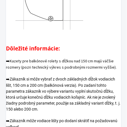
Dôležité informácie:
➡️Kazety pre balkónové rolety s dĺžkou nad 150 cm majú väčšie
rozmery (pozri technický výkres s podrobnými rozmermi vyššie).
➡️
Zákazník si môže vybrať z dvoch základných dĺžok vodiacich
líšt, 150 cm a 200 cm (balkónová verzia). Po zadaní tohto
parametra zákazník vo výbere variantu vyplní skutočnú dĺžku,
ktorá určuje konečnú dĺžku vodiacich koľajníc. Ak nie je zvolený
žiadny podrobný parameter, použije sa základný variant dĺžky, t. j.
150 alebo 200 cm.
➡️
Zákazník môže vodiace lišty po dodaní skrátiť na požadovanú
veľkosť.