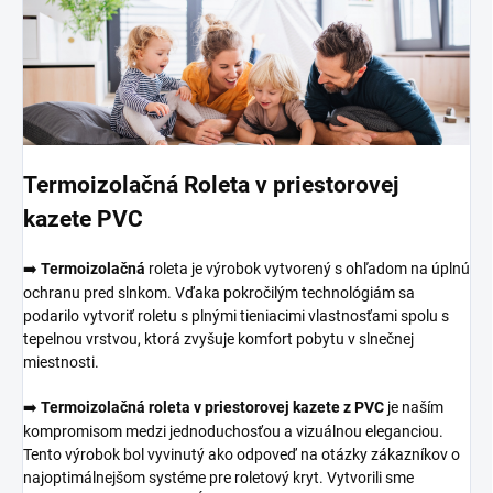
Termoizolačná Roleta v priestorovej
kazete PVC
➡️
Termoizolačná
roleta je výrobok vytvorený s ohľadom na úplnú
ochranu pred slnkom. Vďaka pokročilým technológiám sa
podarilo vytvoriť roletu s plnými tieniacimi vlastnosťami spolu s
tepelnou vrstvou, ktorá zvyšuje komfort pobytu v slnečnej
miestnosti.
➡️
Termoizolačná roleta v priestorovej kazete z PVC
je naším
kompromisom medzi jednoduchosťou a vizuálnou eleganciou.
Tento výrobok bol vyvinutý ako odpoveď na otázky zákazníkov o
najoptimálnejšom systéme pre roletový kryt. Vytvorili sme