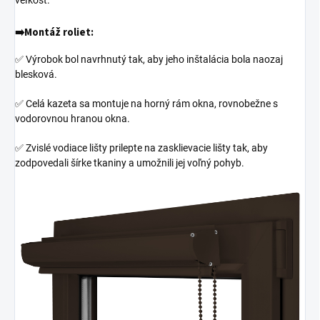
➡️
Montáž roliet:
✅ Výrobok bol navrhnutý tak, aby jeho inštalácia bola naozaj
blesková.
✅ Celá kazeta sa montuje na horný rám okna, rovnobežne s
vodorovnou hranou okna.
✅ Zvislé vodiace lišty prilepte na zasklievacie lišty tak, aby
zodpovedali šírke tkaniny a umožnili jej voľný pohyb.