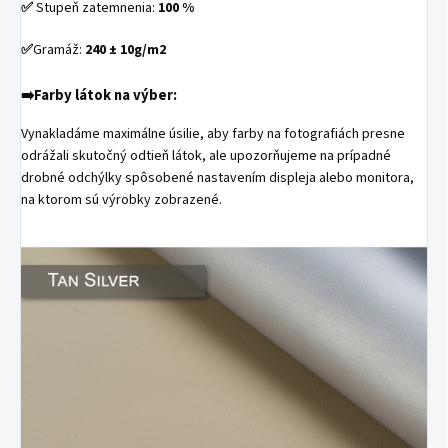
✅
Stupeň zatemnenia:
100 %
✅
Gramáž:
240
± 10g/m2
➡️
Farby látok na výber:
Vynakladáme maximálne úsilie, aby farby na fotografiách presne
odrážali skutočný odtieň látok, ale upozorňujeme na prípadné
drobné odchýlky spôsobené nastavením displeja alebo monitora,
na ktorom sú výrobky zobrazené.