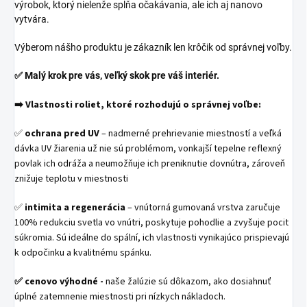
výrobok, ktorý nielenže spĺňa očakávania, ale ich aj nanovo
vytvára.
Výberom nášho produktu je zákazník len krôčik od správnej voľby.
✅
Malý krok pre vás, veľký skok pre váš interiér.
➡️
Vlastnosti roliet, ktoré rozhodujú o správnej voľbe:
ochrana pred UV
– nadmerné prehrievanie miestností a veľká
✅
dávka UV žiarenia už nie sú problémom, vonkajší tepelne reflexný
povlak ich odráža a neumožňuje ich preniknutie dovnútra, zároveň
znižuje teplotu v miestnosti
✅
intimita a regenerácia
– vnútorná gumovaná vrstva zaručuje
100% redukciu svetla vo vnútri, poskytuje pohodlie a zvyšuje pocit
súkromia. Sú ideálne do spální, ich vlastnosti vynikajúco prispievajú
k odpočinku a kvalitnému spánku.
✅
cenovo výhodné -
naše žalúzie sú dôkazom, ako dosiahnuť
úplné zatemnenie miestnosti pri nízkych nákladoch.