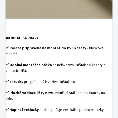
➡️
OBSAH SÚPRAVY:
✅
Roleta pripravená na montáž do PVC kazety -
blesková
montáž
✅
Odolná montážna páska
na neinvazívnu inštaláciu kazety a
vodiacich líšt.
✅
Skrutky
pre prípadnú invazívnu inštaláciu
✅
Ploché vodiace lišty z PVC
zaručujú stálu polohu tkaniny na
skle.
✅
Napínač retiazky -
zabezpečuje vertikálnu polohu retiazky