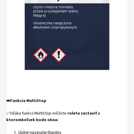
➡️
Funkcia MultiStop
✅Vďaka funkcii MultiStop môžete
roletu zastaviť v
ktoromkoľvek bode okna:
Úplné navinutie tkaniny