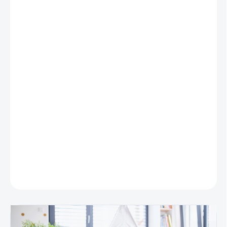
DĹŽKA (CM)
STRANA
MECHANIZMU
PRESNÁ VÝŠKA
OKENNÉHO KRÍDLA
MÔŽEME DORUČIŤ DO:
ZVOĽTE VARIANT
−
+
Pridať do košíka
DETAILNÉ INFORMÁCIE
OPÝTAŤ SA