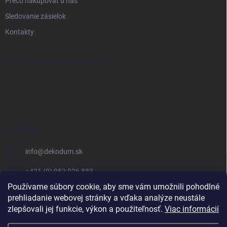
Prečo nakupovať u nás
Sledovanie zásielok
Kontakty
PRIJÍMAME ONLINE PLATBY
KONTAKT
info
@
dekodum.sk
+421 (0) 952 026 883
Používame súbory cookie, aby sme vám umožnili pohodlné
prehliadanie webovej stránky a vďaka analýze neustále
zlepšovali jej funkcie, výkon a použiteľnosť.
Viac informácií