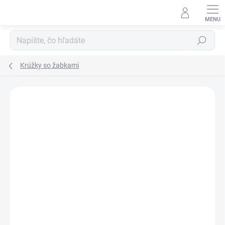
Prejsť
na
obsah
Hľadať
Krúžky so žabkami