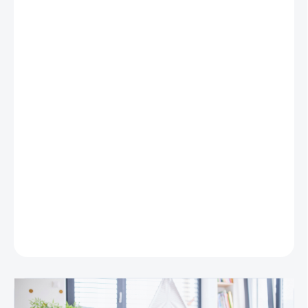
DĹŽKA (CM)
STRANA
MECHANIZMU
PRESNÁ VÝŠKA
OKENNÉHO KRÍDLA
MÔŽEME DORUČIŤ DO:
ZVOĽTE VARIANT
−
+
Pridať do košíka
DETAILNÉ INFORMÁCIE
OPÝTAŤ SA