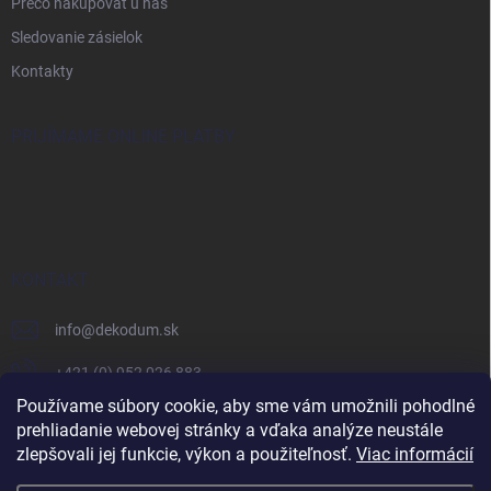
Prečo nakupovať u nás
Sledovanie zásielok
Kontakty
PRIJÍMAME ONLINE PLATBY
KONTAKT
info
@
dekodum.sk
+421 (0) 952 026 883
Používame súbory cookie, aby sme vám umožnili pohodlné
prehliadanie webovej stránky a vďaka analýze neustále
zlepšovali jej funkcie, výkon a použiteľnosť.
Viac informácií