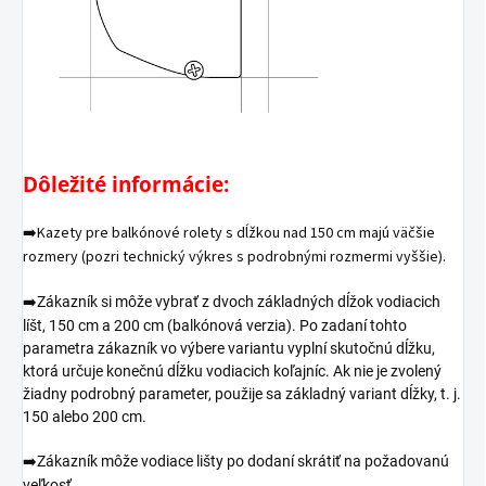
Dôležité informácie:
➡️Kazety pre balkónové rolety s dĺžkou nad 150 cm majú väčšie
rozmery (pozri technický výkres s podrobnými rozmermi vyššie).
➡️
Zákazník si môže vybrať z dvoch základných dĺžok vodiacich
líšt, 150 cm a 200 cm (balkónová verzia). Po zadaní tohto
parametra zákazník vo výbere variantu vyplní skutočnú dĺžku,
ktorá určuje konečnú dĺžku vodiacich koľajníc. Ak nie je zvolený
žiadny podrobný parameter, použije sa základný variant dĺžky, t. j.
150 alebo 200 cm.
➡️
Zákazník môže vodiace lišty po dodaní skrátiť na požadovanú
veľkosť.