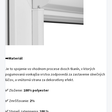
➡️Materiál
Je to spojenie vo vhodnom procese dvoch tkanín, v ktorých
pogumovaná vonkajšia vrstva zodpovedá za zastavenie slnečných
lúčov, a vnútorná strana za dekoratívny efekt.
✅
Zloženie:
100% polyester
✅
Zmršťovanie:
2%
✅
Stupeň zatemnenia:
100 %