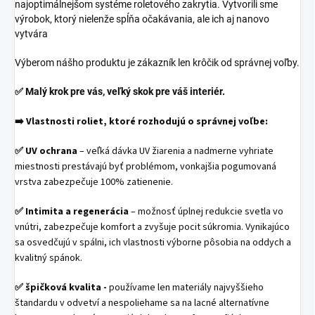
najoptimálnejšom systéme roletového zakrytia. Vytvorili sme
výrobok, ktorý nielenže spĺňa očakávania, ale ich aj nanovo
vytvára
Výberom nášho produktu je zákazník len krôčik od správnej voľby.
✅
Malý krok pre vás, veľký skok pre váš interiér.
➡️
Vlastnosti roliet, ktoré rozhodujú o správnej voľbe:
✅ UV ochrana
– veľká dávka UV žiarenia a nadmerne vyhriate
miestnosti prestávajú byť problémom, vonkajšia pogumovaná
vrstva zabezpečuje 100% zatienenie.
✅ Intimita a regenerácia
– možnosť úplnej redukcie svetla vo
vnútri, zabezpečuje komfort a zvyšuje pocit súkromia. Vynikajúco
sa osvedčujú v spálni, ich vlastnosti výborne pôsobia na oddych a
kvalitný spánok.
✅
špičková kvalita -
používame len materiály najvyššieho
štandardu v odvetví a nespoliehame sa na lacné alternatívne