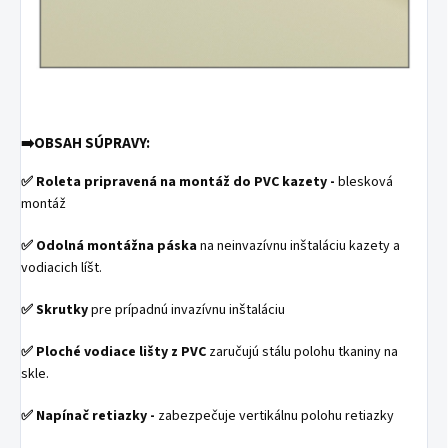
➡️
OBSAH SÚPRAVY:
✅
Roleta pripravená na montáž do PVC kazety -
blesková
montáž
✅
Odolná montážna páska
na neinvazívnu inštaláciu kazety a
vodiacich líšt.
✅
Skrutky
pre prípadnú invazívnu inštaláciu
✅
Ploché vodiace lišty z PVC
zaručujú stálu polohu tkaniny na
skle.
✅
Napínač retiazky -
zabezpečuje vertikálnu polohu retiazky