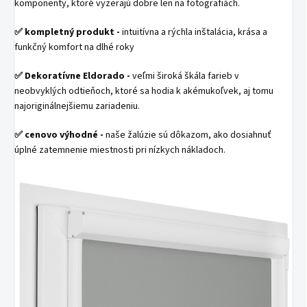
komponenty, ktoré vyzerajú dobre len na fotografiách.
✅
kompletný produkt -
intuitívna a rýchla inštalácia, krása a
funkčný komfort na dlhé roky
✅
Dekoratívne Eldorado -
veľmi široká škála farieb v
neobvyklých odtieňoch, ktoré sa hodia k akémukoľvek, aj tomu
najoriginálnejšiemu zariadeniu.
✅
cenovo výhodné -
naše žalúzie sú dôkazom, ako dosiahnuť
úplné zatemnenie miestnosti pri nízkych nákladoch.