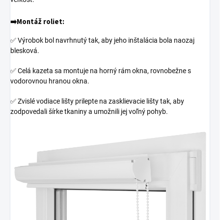
➡️
Montáž roliet:
✅ Výrobok bol navrhnutý tak, aby jeho inštalácia bola naozaj
blesková.
✅ Celá kazeta sa montuje na horný rám okna, rovnobežne s
vodorovnou hranou okna.
✅ Zvislé vodiace lišty prilepte na zasklievacie lišty tak, aby
zodpovedali šírke tkaniny a umožnili jej voľný pohyb.