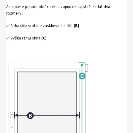
Ak chcete prispôsobiť roletu svojmu oknu, stačí zadať dva
rozmery.:
✅ šírka skla vrátane zasklievacích líšt
(B)
✅ výška rámu okna
(C)