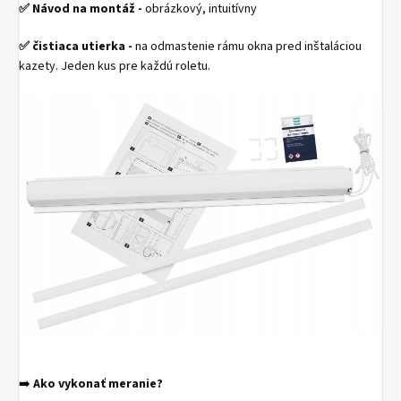
✅
Návod na montáž -
obrázkový, intuitívny
✅
čistiaca utierka -
na odmastenie rámu okna pred inštaláciou
kazety. Jeden kus pre každú roletu.
➡️
Ako vykonať meranie?