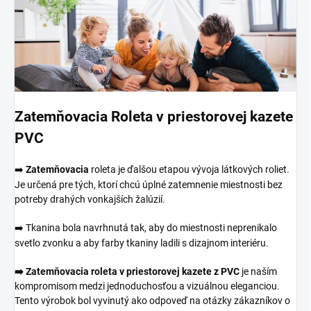
Zatemňovacia Roleta v priestorovej kazete
PVC
➡️
Zatemňovacia
roleta je ďalšou etapou vývoja látkových roliet.
Je určená pre tých, ktorí chcú úplné zatemnenie miestnosti bez
potreby drahých vonkajších žalúzií.
➡️
Tkanina bola navrhnutá tak, aby do miestnosti neprenikalo
svetlo zvonku a aby farby tkaniny ladili s dizajnom interiéru.
➡️ Zatemňovacia roleta v priestorovej kazete z PVC
je naším
kompromisom medzi jednoduchosťou a vizuálnou eleganciou.
Tento výrobok bol vyvinutý ako odpoveď na otázky zákazníkov o